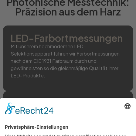
Photonische Messtechnik:
Präzision aus dem Harz
LED-Farbortmessungen
Mit unserem hochmodernen LED-
Selektionsapparat führen wir Farbortmessungen
nach dem CIE 1931 Farbraum durch und
gewährleisten so die gleichmäßige Qualität Ihrer
LED-Produkte.
Höchste Genauigkeit
Unsere optischen Messverfahren gewährleisten
höchste Genauigkeit und sind ideal für
Anwendungen in der Beleuchtungstechnik und
vielen anderen Bereichen.