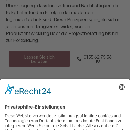
Überzeugung, dass Innovation und Nachhaltigkeit die
Eckpfeiler für den Erfolg in der modernen
Ingenieurtechnik sind. Diese Prinzipien spiegeln sich in
jeder unserer Tätigkeiten wider, von der
Produktentwicklung über die Projektberatung bis hin
zur Fortbildung.
Lassen Sie sich
0155 62 75 58
beraten
19
Unser
Bei HarzOptics GmbH steht unser Team im Mittelpunkt
unseres Erfolgs. Wir sind stolz auf unsere engagierten
Team