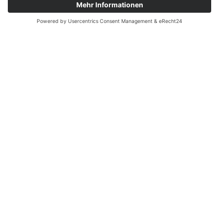
Zuverlässigkeit und
Miniaturisierung
Die Miniaturisierung ist ein entscheidender Faktor in der
modernen Elektronik. Unsere Mikrosysteme für die
Kraftmessung in Steckverbindern sind kompakt und
dennoch äußerst leistungsfähig. Durch die enge
Zusammenarbeit mit Hochschulen und
Forschungseinrichtungen in der Harzregion stellen wir
sicher, dass unsere Systeme stets auf dem neuesten
Stand der Technik sind und höchste Zuverlässigkeit
bieten.